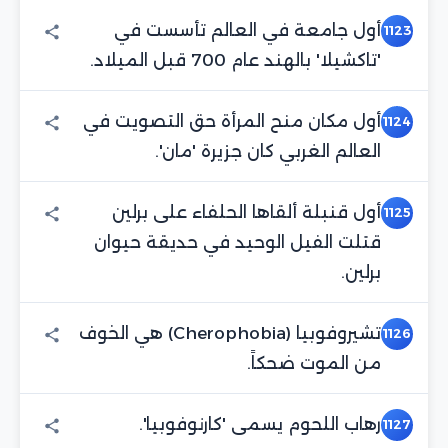
أول جامعة في العالم تأسست في
1123
'تاكشيلا' بالهند عام 700 قبل الميلاد.
أول مكان منح المرأة حق التصويت في
1124
العالم الغربي كان جزيرة 'مان'.
أول قنبلة ألقاها الحلفاء على برلين
1125
قتلت الفيل الوحيد في حديقة حيوان
برلين.
تشيروفوبيا (Cherophobia) هي الخوف
1126
من الموت ضحكاً.
رهاب اللحوم يسمى 'كارنوفوبيا'.
1127