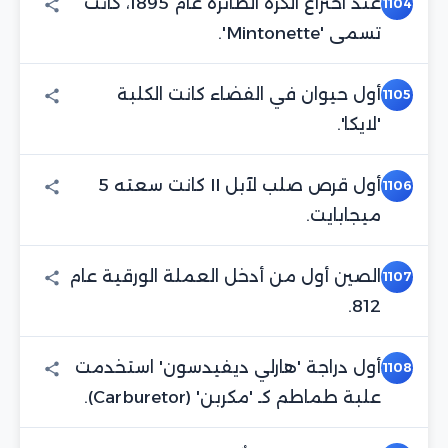
عند اختراع الكرة الطائرة عام 1895، كانت
1104
تسمى 'Mintonette'.
أول حيوان في الفضاء كانت الكلبة
1105
'لايكا'.
أول قرص صلب لآبل II كانت سعته 5
1106
ميجابايت.
الصين أول من أدخل العملة الورقية عام
1107
812.
أول دراجة 'هارلي ديفيدسون' استخدمت
1108
علبة طماطم كـ 'مكربن' (Carburetor).