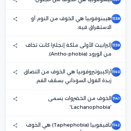
هيبنوفوبيا هي الخوف من النوم أو
1138
الاستغراق فيه.
إليزابيث الأولى ملكة إنجلترا كانت تخاف
1139
من الورود (Antho-phobia).
أراكيبوتيروفوبيا هي الخوف من التصاق
1140
زبدة الفول السوداني بسقف الفم.
الخوف من الخضروات يسمى
1141
'Lachanophobia'.
تافيفوبيا (Taphephobia) هي الخوف
1142