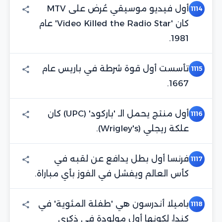
أول فيديو موسيقي عُرض على MTV
1114
كان 'Video Killed the Radio Star' عام
1981.
تأسست أول قوة شرطة في باريس عام
1115
1667.
أول منتج يحمل الـ 'باركود' (UPC) كان
1116
علكة ريجلي (Wrigley's).
فرنسا أول بطل يدافع عن لقبه في
1117
كأس العالم ويفشل في الفوز بأي مباراة.
باميلا أندرسون هي 'طفلة المئوية' في
1118
كندا، لكونها أول مولودة في ذكرى