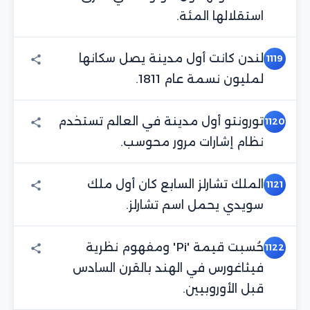
استقلالها المئة.
لندن كانت أول مدينة يصل سكانها
1119
لمليون نسمة عام 1811.
تورونتو أول مدينة في العالم تستخدم
1120
نظام إشارات مرور محوسب.
الملك تشارلز السابع كان أول ملك
1121
سويدي يحمل اسم تشارلز.
حُسبت قيمة 'Pi' ومفهوم نظرية
1122
فيثاغورس في الهند بالقرن السادس
قبل الأوروبيين.