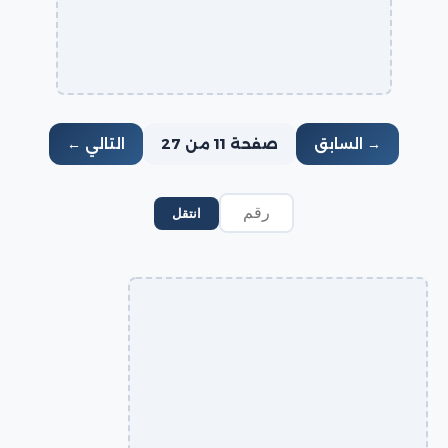
→ السابق
صفحة 11 من 27
التالي ←
انتقل