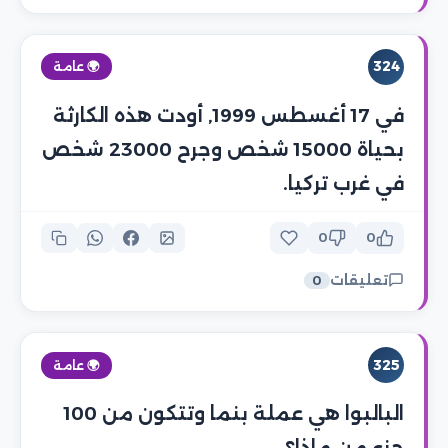
324
🌍 عامة
في 17 أغسطس 1999, أودت هذه الكارثة
بحياة 15000 شخص وجرح 23000 شخص
في غرب تركيا.
0
0
تعليقات
0
325
🌍 عامة
البالبوا هي عملة بنما وتتكون من 100
جزء من ماذا؟