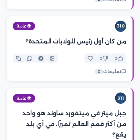
310
🌍 عامة
من كان أول رئيس للولايات المتحدة؟
0
0
تعليقات
0
311
🌍 عامة
جبل ميتر في ميتفورد ساوند هو واحد
من أكثر قمم العالم تميزًا. في أي بلد
يقع؟