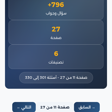
796+
سؤال وجواب
27
صفحة
6
تصنيفات
صفحة 11 من 27 - أسئلة 301 إلى 330
→ السابق
صفحة 11 من 27
التالي ←