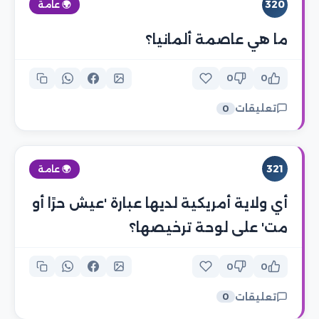
320
🌍 عامة
ما هي عاصمة ألمانيا؟
0
0
تعليقات
0
321
🌍 عامة
أي ولاية أمريكية لديها عبارة 'عيش حرًا أو
مت' على لوحة ترخيصها؟
0
0
تعليقات
0