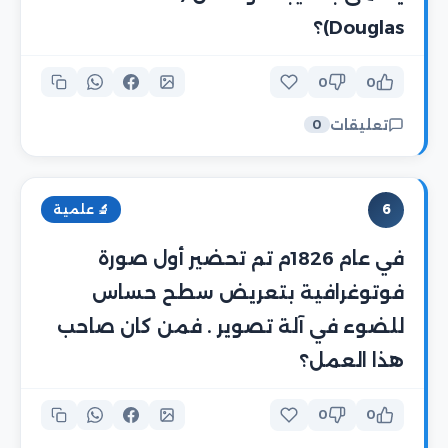
Douglas)؟
0
0
تعليقات
0
6
🔬 علمية
في عام 1826م تم تحضير أول صورة
فوتوغرافية بتعريض سطح حساس
للضوء في آلة تصوير . فمن كان صاحب
هذا العمل؟
0
0