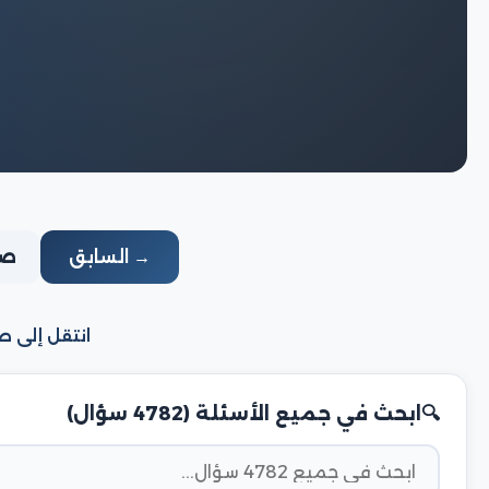
→ السابق
صفحة
انتقل إلى ص
ابحث في جميع الأسئلة (4782 سؤال)