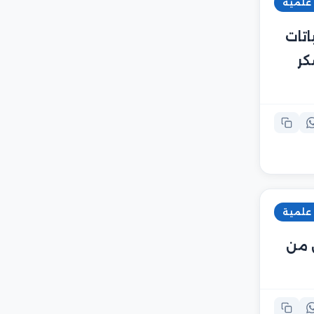
 علمية
اتات
كر
 علمية
ن من