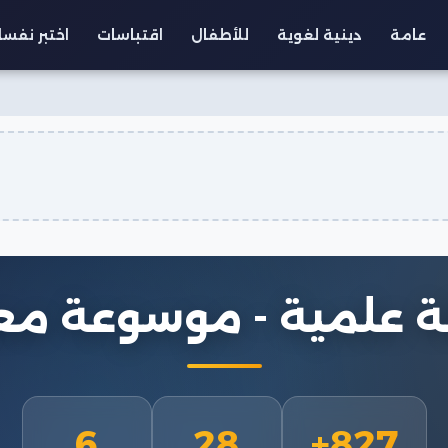
عامة
دينية لغوية
للأطفال
اقتباسات
اختبر نفس
ة علمية - موسوعة مع
6
28
827+