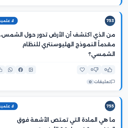
753
🔬 علمية
من الذي اكتشف أن الأرض تدور حول الشمس،
مقدماً النموذج الهليوسنتري للنظام
الشمسي؟
0
0
تعليقات
0
755
🔬 علمية
ما هي المادة التي تمتص الأشعة فوق