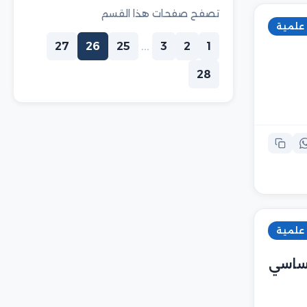
تصفح صفحات هذا القسم
 علمية
27
26
25
...
3
2
1
28
 علمية
أساسي