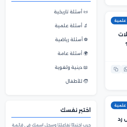
📜 أسئلة تاريخية
 علمية
🔬 أسئلة علمية
لات
⚽ أسئلة رياضية
🌍 أسئلة عامة
📖 دينية ولغوية
🧒 للأطفال
 علمية
اختبر نفسك
 رد
جرب اختبارًا تفاعليًا وسجل اسمك في قائمة