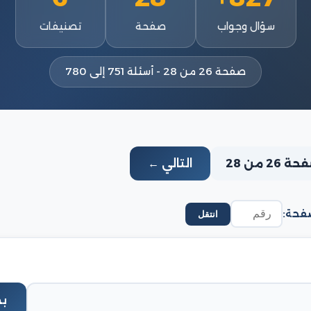
سؤال وجواب
صفحة
تصنيفات
صفحة 26 من 28 - أسئلة 751 إلى 780
 26 من 28
التالي ←
فحة:
انتقل
ب