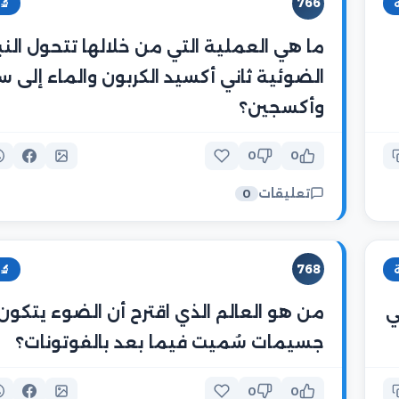
766
🔬
ما هي العملية التي من خلالها تتحول النب
الضوئية ثاني أكسيد الكربون والماء إلى س
وأكسجين؟
0
0
تعليقات
0
768
🔬
ي
من هو العالم الذي اقترح أن الضوء يتكو
جسيمات سُميت فيما بعد بالفوتونات؟
0
0