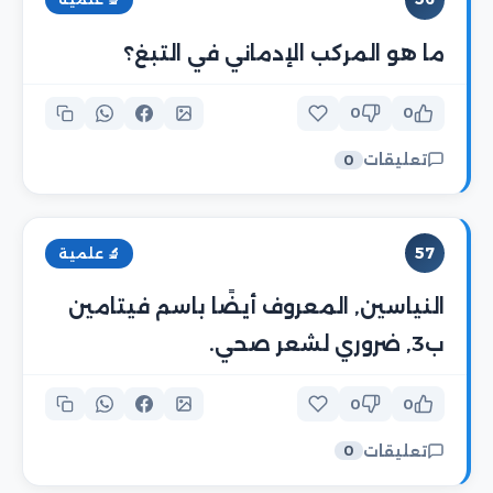
ما هو المركب الإدماني في التبغ؟
0
0
تعليقات
0
57
🔬 علمية
النياسين, المعروف أيضًا باسم فيتامين
ب3, ضروري لشعر صحي.
0
0
تعليقات
0