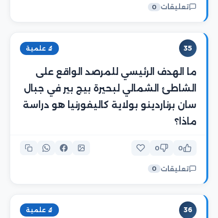
تعليقات
0
35
🔬 علمية
ما الهدف الرئيسي للمرصد الواقع على
الشاطئ الشمالي لبحيرة بيج بير في جبال
سان برناردينو بولاية كاليفورنيا هو دراسة
ماذا؟
0
0
تعليقات
0
36
🔬 علمية