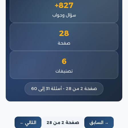
827+
سؤال وجواب
28
صفحة
6
تصنيفات
صفحة 2 من 28 - أسئلة 31 إلى 60
→ السابق
صفحة 2 من 28
التالي ←