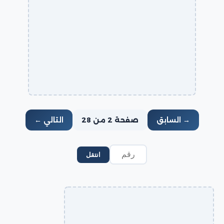
→ السابق
صفحة 2 من 28
التالي ←
انتقل