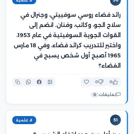
50
🔬 علمية
رائد فضاء روسي سوفييتي، وجنرال في
سلاح الجو، وكاتب، وفنان. انضم إلى
القوات الجوية السوفيتية في عام 1953،
واختير للتدريب كرائد فضاء، وفي 18 مارس
1965 أصبح أول شخص يسبح في
الفضاء؟
0
0
تعليقات
0
51
🔬 علمية