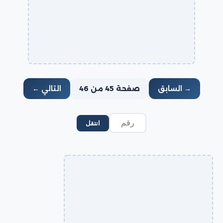
→ السابق
صفحة 45 من 46
التالي ←
انتقل