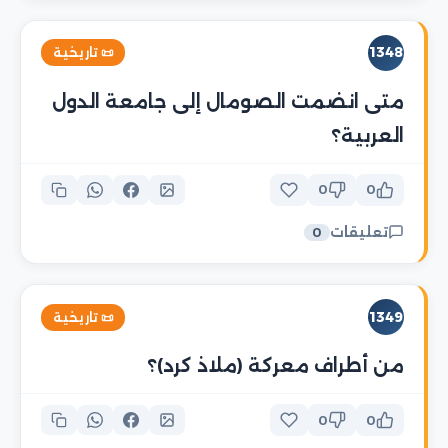
1348
📜 تاريخية
متى انضمت الصومال إلى جامعة الدول
العربية؟
0
0
تعليقات
0
1349
📜 تاريخية
من أطراف معركة (ملاذ كرد)؟
0
0