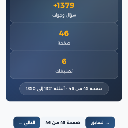
1379+
سؤال وجواب
46
صفحة
6
تصنيفات
صفحة 45 من 46 - أسئلة 1321 إلى 1350
→ السابق
صفحة 45 من 46
التالي ←