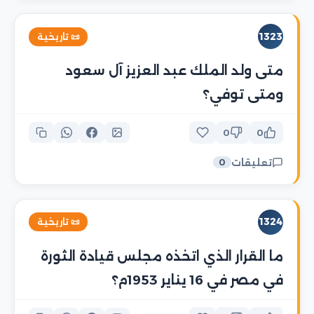
1323
📜 تاريخية
متى ولد الملك عبد العزيز آل سعود
ومتى توفي؟
0
0
تعليقات
0
1324
📜 تاريخية
ما القرار الذي اتخذه مجلس قيادة الثورة
في مصر في 16 يناير 1953م؟