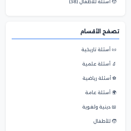
🧒 أسئلة للأطفال (38)
تصفح الأقسام
📜 أسئلة تاريخية
🔬 أسئلة علمية
⚽ أسئلة رياضية
🌍 أسئلة عامة
📖 دينية ولغوية
🧒 للأطفال