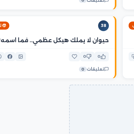
تعليقات
0
38
🧒 
حيوان لا يملك هيكل عظمي.. فما اسمه؟
0
0
تعليقات
0