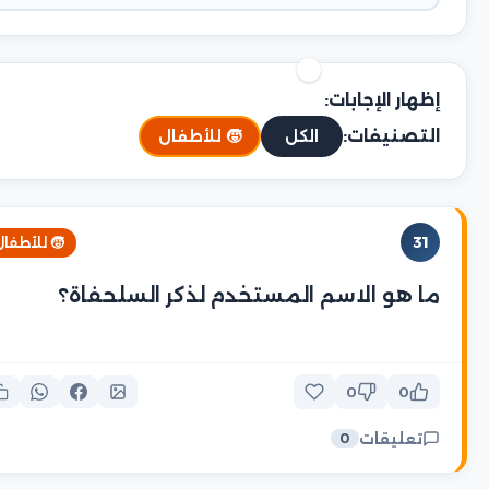
إظهار الإجابات:
التصنيفات:
الكل
🧒 للأطفال
31
🧒 للأطفال
ما هو الاسم المستخدم لذكر السلحفاة؟
0
0
تعليقات
0