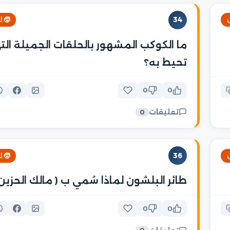
34
🧒 
ما الكوكب المشهور بالحلقات الجميلة الت
تحيط به؟
0
0
تعليقات
0
36
🧒 
طائر البلشون لماذا سُمي ب ( مالك الحزين 
0
0