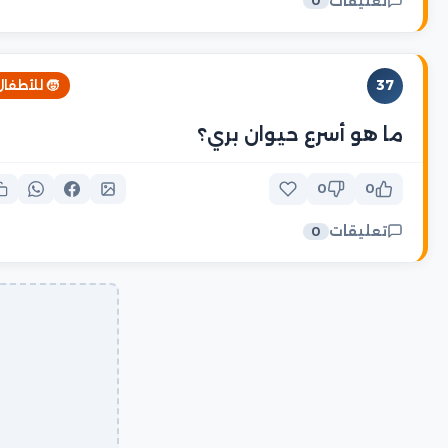
تعليقات
0
37
🧒 للأطفال
ما هو أسرع حيوان بري؟
0
0
تعليقات
0