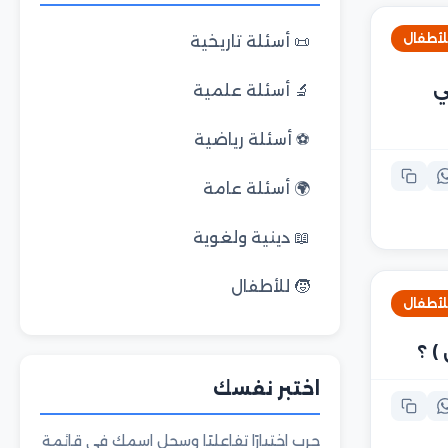
للأطفال
📜 أسئلة تاريخية
ي
🔬 أسئلة علمية
⚽ أسئلة رياضية
🌍 أسئلة عامة
📖 دينية ولغوية
🧒 للأطفال
للأطفال
) ؟
اختبر نفسك
جرب اختبارًا تفاعليًا وسجل اسمك في قائمة