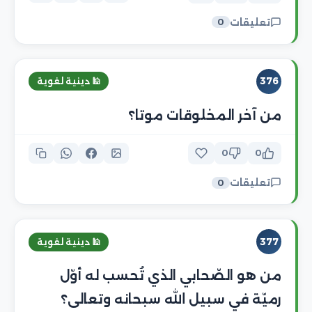
تعليقات
0
376
🕌 دينية لغوية
من آخر المخلوقات موتا؟
0
0
تعليقات
0
377
🕌 دينية لغوية
من هو الصّحابي الذي تُحسب له أوّل
رميّة في سبيل الله سبحانه وتعالى؟