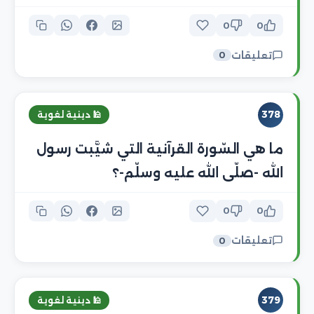
0
0
تعليقات
0
378
🕌 دينية لغوية
ما هي السّورة القرآنية التي شيَّبت رسول
الله -صلّى الله عليه وسلّم-؟
0
0
تعليقات
0
379
🕌 دينية لغوية