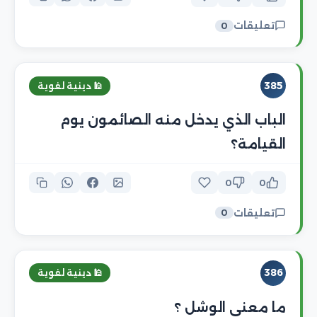
تعليقات
0
385
🕌 دينية لغوية
الباب الذي يدخل منه الصائمون يوم
القيامة؟
0
0
تعليقات
0
386
🕌 دينية لغوية
ما معنى الوشل ؟