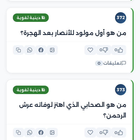
372
🕌 دينية لغوية
من هو أول مولود للأنصار بعد الهجرة؟
0
0
تعليقات
0
373
🕌 دينية لغوية
من هو الصحابي الذي اهتز لوفاته عرش
الرحمن؟
0
0