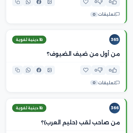
0
0
تعليقات
0
365
🕌 دينية لغوية
من أول من ضيف الضيوف؟
0
0
تعليقات
0
366
🕌 دينية لغوية
من صاحب لقب (حليم العرب)؟