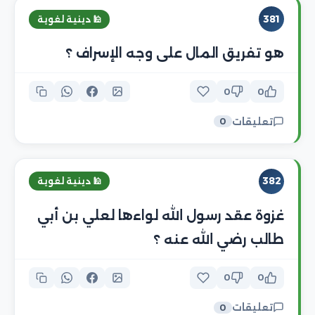
381
🕌 دينية لغوية
هو تفريق المال على وجه الإسراف ؟
0
0
تعليقات
0
382
🕌 دينية لغوية
غزوة عقد رسول الله لواءها لعلي بن أبي
طالب رضي الله عنه ؟
0
0
تعليقات
0