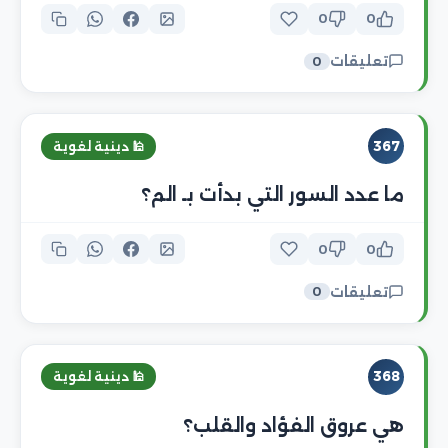
0
0
تعليقات
0
367
🕌 دينية لغوية
ما عدد السور التي بدأت بـ الم؟
0
0
تعليقات
0
368
🕌 دينية لغوية
هي عروق الفؤاد والقلب؟