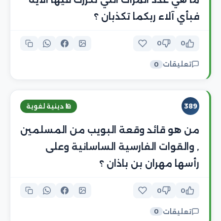
فبأي آلاء ربكما تكذبان ؟
0
0
تعليقات
0
389
🕌 دينية لغوية
من هو قائد وقعة البويب من المسلمين
, والقوات الفارسية الساسانية وعلى
رأسها مهران بن باذان ؟
0
0
تعليقات
0