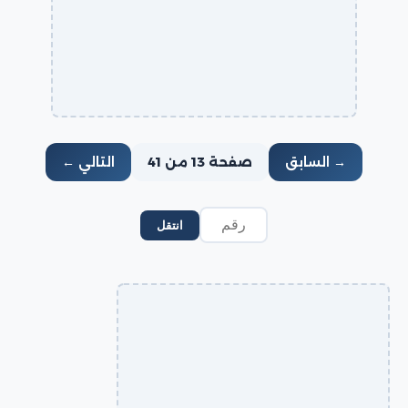
→ السابق
صفحة 13 من 41
التالي ←
انتقل