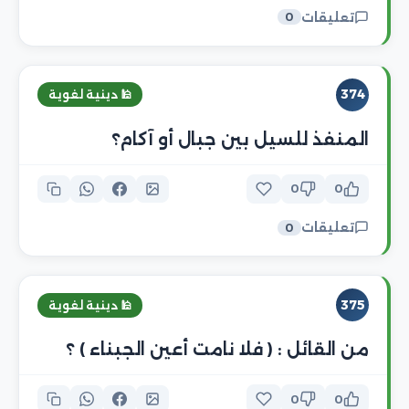
تعليقات
0
374
🕌 دينية لغوية
المنفذ للسيل بين جبال أو آكام؟
0
0
تعليقات
0
375
🕌 دينية لغوية
من القائل : ( فلا نامت أعين الجبناء ) ؟
0
0