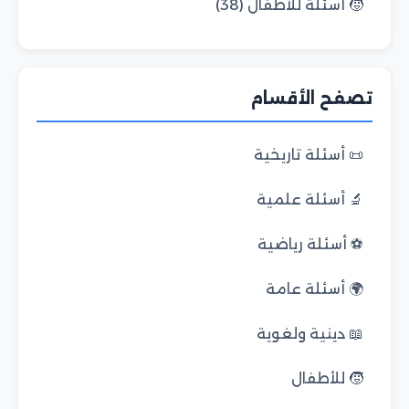
🧒 أسئلة للأطفال (38)
تصفح الأقسام
📜 أسئلة تاريخية
🔬 أسئلة علمية
⚽ أسئلة رياضية
🌍 أسئلة عامة
📖 دينية ولغوية
🧒 للأطفال