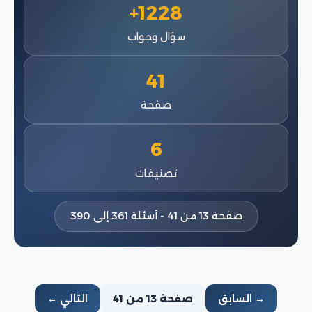
1228+
سؤال وجواب
41
صفحة
6
تصنيفات
صفحة 13 من 41 - أسئلة 361 إلى 390
→ السابق
صفحة 13 من 41
التالي ←