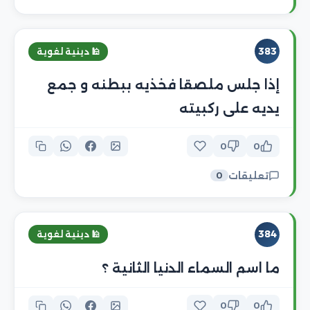
383
🕌 دينية لغوية
إذا جلس ملصقا فخذيه ببطنه و جمع
يديه على ركبيته
0
0
تعليقات
0
384
🕌 دينية لغوية
ما اسم السماء الدنيا الثانية ؟
0
0