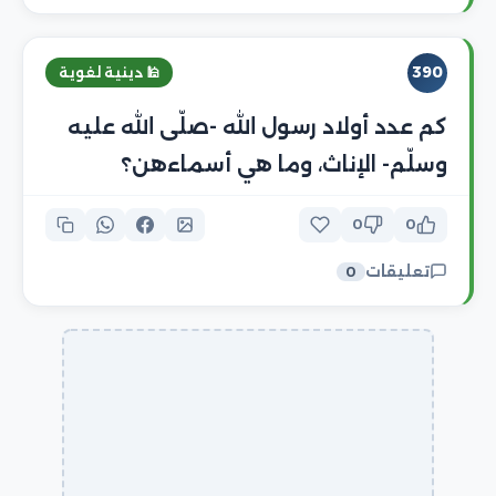
390
🕌 دينية لغوية
كم عدد أولاد رسول الله -صلّى الله عليه
وسلّم- الإناث، وما هي أسماءهن؟
0
0
تعليقات
0