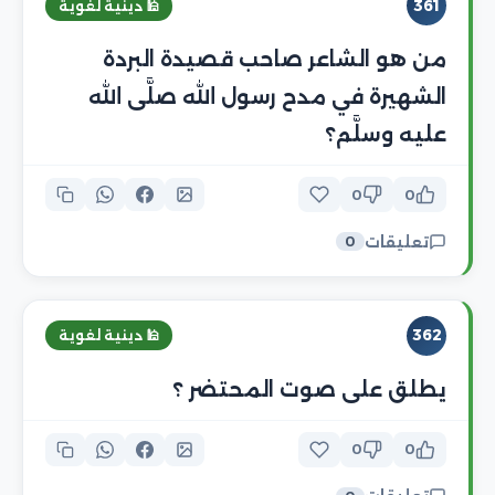
361
🕌 دينية لغوية
من هو الشاعر صاحب قصيدة البردة
الشهيرة في مدح رسول الله صلَّى الله
عليه وسلَّم؟
0
0
تعليقات
0
362
🕌 دينية لغوية
يطلق على صوت المحتضر ؟
0
0