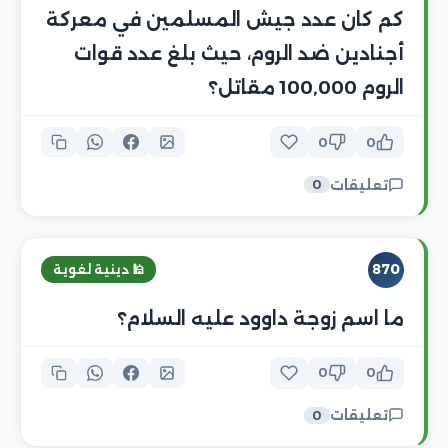
كم كان عدد جيش المسلمين في معركة
أجنادين ضد الروم، حيث بلغ عدد قوات
الروم 100,000 مقاتل؟
0
0
تعليقات
0
870
🕌 دينية لغوية
ما اسم زوجة داوود عليه السلام؟
0
0
تعليقات
0