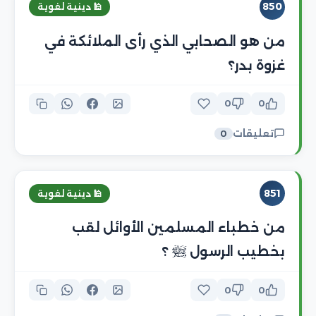
850
🕌 دينية لغوية
من هو الصحابي الذي رأى الملائكة في
غزوة بدر؟
0
0
تعليقات
0
851
🕌 دينية لغوية
من خطباء المسلمين الأوائل لقب
بخطيب الرسول ﷺ ؟
0
0