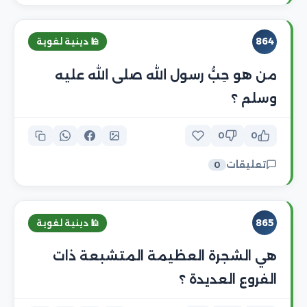
864
🕌 دينية لغوية
من هو حِبُّ رسول الله صلى الله عليه
وسلم ؟
0
0
تعليقات
0
865
🕌 دينية لغوية
هي الشجرة العظيمة المتشبعة ذات
الفروع العديدة ؟