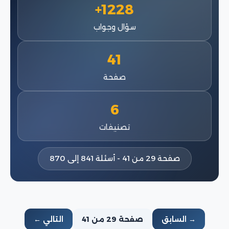
1228+
سؤال وجواب
41
صفحة
6
تصنيفات
صفحة 29 من 41 - أسئلة 841 إلى 870
→ السابق
صفحة 29 من 41
التالي ←