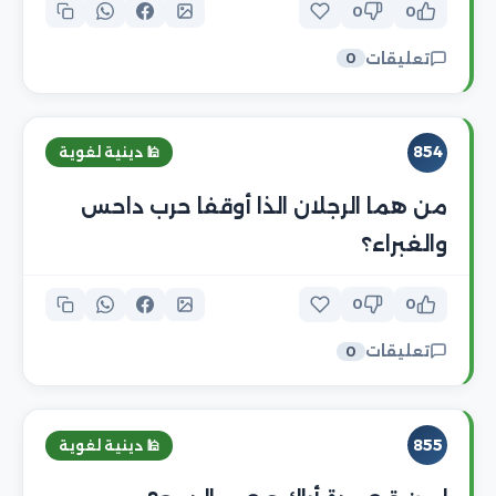
0
0
تعليقات
0
854
🕌 دينية لغوية
من هما الرجلان الذا أوقفا حرب داحس
والغبراء؟
0
0
تعليقات
0
855
🕌 دينية لغوية