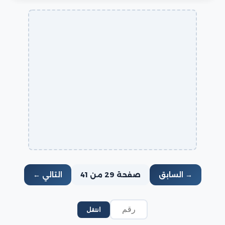
→ السابق
صفحة 29 من 41
التالي ←
انتقل