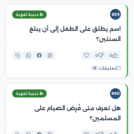
859
🕌 دينية لغوية
اسم يطلق على الطفل إلى أن يبلغ
السنتين؟
0
0
تعليقات
0
860
🕌 دينية لغوية
هل تعرف متى فُرِض الصيام على
المسلمين؟