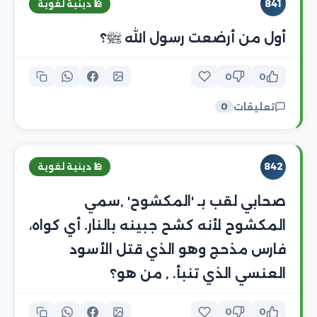
841
🕌 دينية لغوية
أول من أرضعت رسول الله ﷺ؟
0
0
تعليقات
0
842
🕌 دينية لغوية
صحابي لقب بـ 'المكشوح' ,سمي
المكشوح لأنه كشح جبينه بالنار. أي كواه،
فارس مذحج وهو الذي قتل الأسود
العنسي الذي تنبأ. , من هو؟
0
0