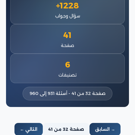
1228+
سؤال وجواب
41
صفحة
6
تصنيفات
صفحة 32 من 41 - أسئلة 931 إلى 960
→ السابق
صفحة 32 من 41
التالي ←