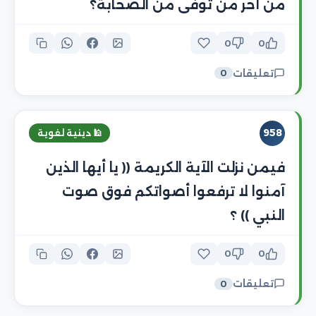
من آخر من توفى من الصحابة؟
0
0
تعليقات
0
958
🕌 دينية لغوية
فيمن نزلت الآية الكريمة (( يا أيها الذين
آمنوا لا ترفعوا أصواتكم فوق صوت
النبي )) ؟
0
0
تعليقات
0