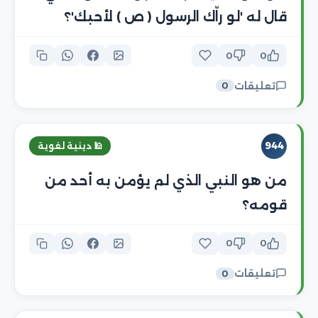
قال له 'لو راّك الرسول ( ص ) لأحبك'؟
0
0
تعليقات
0
944
🕌 دينية لغوية
من هو النبي الذي لم يؤمن به أحد من
قومه؟
0
0
تعليقات
0