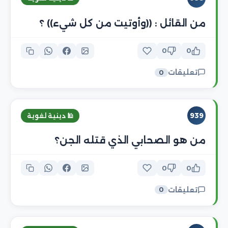
من القائل : ((وأوتيت من كل شيء)) ؟
0
0
تعليقات
0
939
🕌 دينية لغوية
من هو الصحابي الذي قتله الجن؟
0
0
تعليقات
0