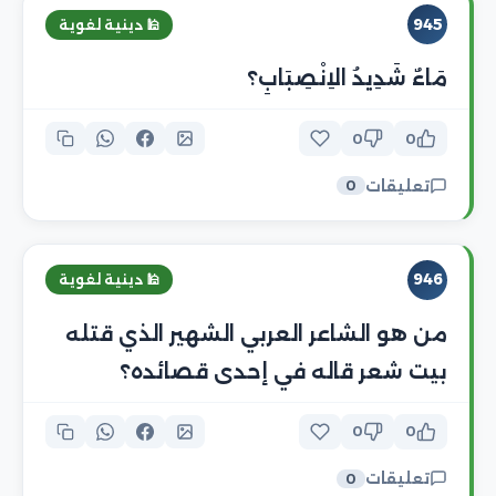
945
🕌 دينية لغوية
مَاءٌ شَدِيدُ الاِنْصِبَابِ؟
0
0
تعليقات
0
946
🕌 دينية لغوية
من هو الشاعر العربي الشهير الذي قتله
بيت شعر قاله في إحدى قصائده؟
0
0
تعليقات
0