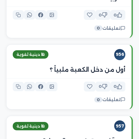
0
0
تعليقات
0
956
🕌 دينية لغوية
أول من دخل الكعبة ملبياً ؟
0
0
تعليقات
0
957
🕌 دينية لغوية