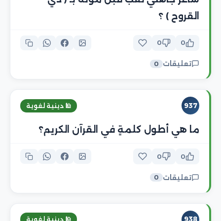
القروح ) ؟
0
0
تعليقات
0
937
🕌 دينية لغوية
ما هي أطول كلمةٍ في القرآن الكريم؟
0
0
تعليقات
0
938
🕌 دينية لغوية