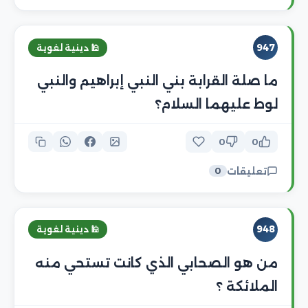
947
🕌 دينية لغوية
ما صلة القرابة بني النبي إبراهيم والنبي
لوط عليهما السلام؟
0
0
تعليقات
0
948
🕌 دينية لغوية
من هو الصحابي الذي كانت تستحي منه
الملائكة ؟