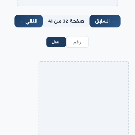
→ السابق
صفحة 32 من 41
التالي ←
انتقل