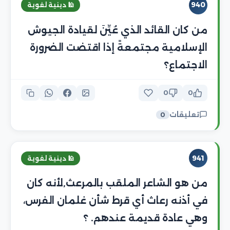
940
🕌 دينية لغوية
من كان القائد الذي عُيِّنَ لقيادة الجيوش
الإسلامية مجتمعةً إذا اقتضت الضرورة
الاجتماع؟
0
0
تعليقات
0
941
🕌 دينية لغوية
من هو الشاعر الملقب بالمرعث,لأنه كان
في أذنه رعاث أي قرط شأن غلمان الفرس،
وهي عادة قديمة عندهم. ؟