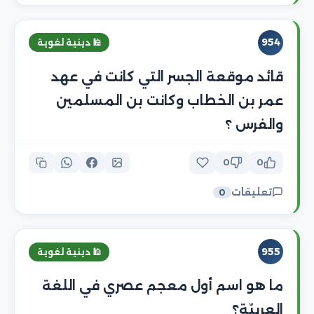
954
🕌 دينية لغوية
قائد موقعة الجسر التي كانت في عهد
عمر بن الخطاب وكانت بن المسلمين
والفرس ؟
0
0
تعليقات
0
955
🕌 دينية لغوية
ما هو اسم أول معجم عصري في اللغة
العربيّة؟