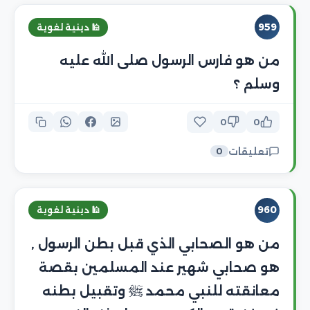
959
🕌 دينية لغوية
من هو فارس الرسول صلى الله عليه
وسلم ؟
0
0
تعليقات
0
960
🕌 دينية لغوية
من هو الصحابي الذي قبل بطن الرسول ,
هو صحابي شهير عند المسلمين بقصة
معانقته للنبي محمد ﷺ وتقبيل بطنه