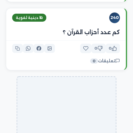
240
🕌 دينية لغوية
كم عدد أحزاب القرآن ؟
0
0
تعليقات
0