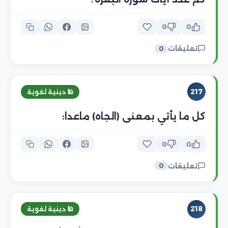
0
0
تعليقات
0
217
🕌 دينية لغوية
كل ما يأتي بمعنى (الجاه) ماعدا:
0
0
تعليقات
0
218
🕌 دينية لغوية