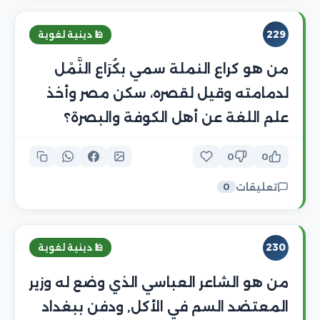
229
🕌 دينية لغوية
من هو كراع النملة سمي بكُرَاع النَّمْل
لدمامته وقيل لقصره، سكن مصر وأخذ
علم اللغة عن أهل الكوفة والبصرة؟
0
0
تعليقات
0
230
🕌 دينية لغوية
من هو الشاعر العباسي الذي وضع له وزير
المعتضد السم في الأكل, ودفن ببغداد