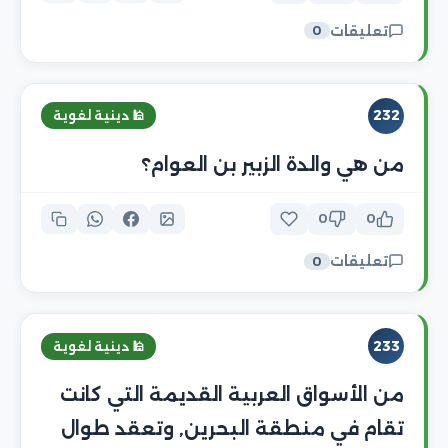
تعليقات
0
232
🕌 دينية لغوية
من هي والدة الزبير بن العوام؟
0
0
تعليقات
0
233
🕌 دينية لغوية
من الأسواق العربية القديمة التي كانت
تقام في منطقة البحرين, وتعقد طوال