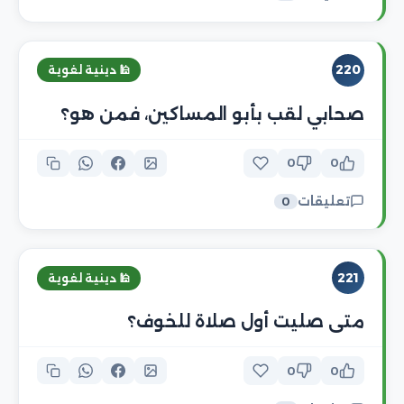
220
🕌 دينية لغوية
صحابي لقب بأبو المساكين، فمن هو؟
0
0
تعليقات
0
221
🕌 دينية لغوية
متى صليت أول صلاة للخوف؟
0
0