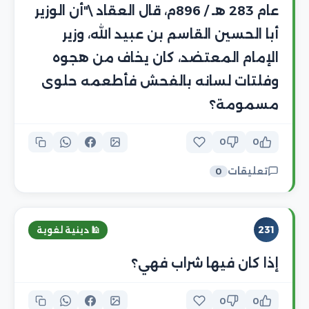
عام 283 هـ / 896م، قال العقاد \"أن الوزير
أبا الحسين القاسم بن عبيد الله، وزير
الإمام المعتضد، كان يخاف من هجوه
وفلتات لسانه بالفحش فأطعمه حلوى
مسمومة؟
0
0
تعليقات
0
231
🕌 دينية لغوية
إذا كان فيها شراب فهي؟
0
0