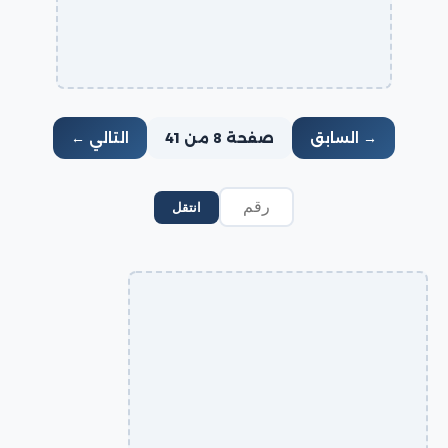
→ السابق
صفحة 8 من 41
التالي ←
انتقل