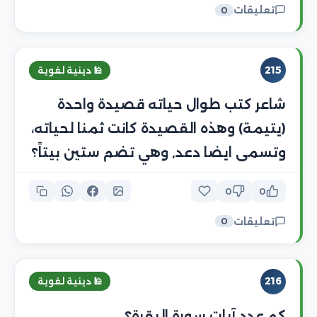
تعليقات
0
215
🕌 دينية لغوية
شاعر كتب طوال حياته قصيدة واحدة
(يتيمة) وهذه القصيدة كانت ثمنا لحياته،
وتسمى ايضا دعد, وهي تضم ستين بيتاً؟
0
0
تعليقات
0
216
🕌 دينية لغوية
كم عدد آيات سورة البقرة؟