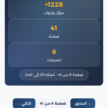
1228+
سؤال وجواب
41
صفحة
6
تصنيفات
صفحة 8 من 41 - أسئلة 211 إلى 240
→ السابق
صفحة 8 من 41
التالي ←