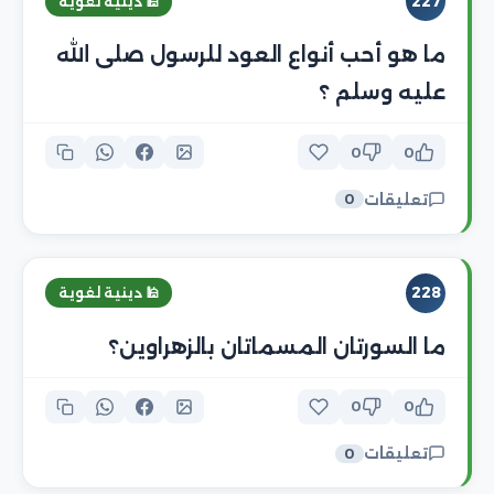
227
🕌 دينية لغوية
ما هو أحب أنواع العود للرسول صلى الله
عليه وسلم ؟
0
0
تعليقات
0
228
🕌 دينية لغوية
ما السورتان المسماتان بالزهراوين؟
0
0
تعليقات
0