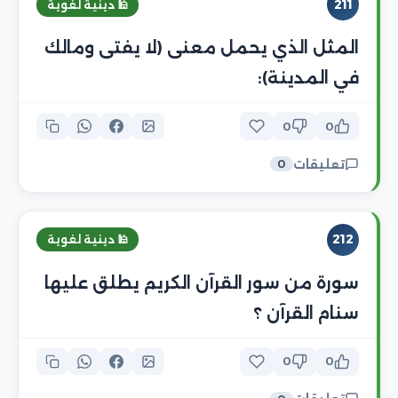
211
🕌 دينية لغوية
المثل الذي يحمل معنى (لا يفتى ومالك
في المدينة):
0
0
تعليقات
0
212
🕌 دينية لغوية
سورة من سور القرآن الكريم يطلق عليها
سنام القرآن ؟
0
0