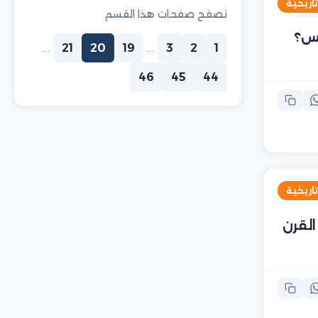
تاريخية
تصفح صفحات هذا القسم
مس؟
...
21
20
19
...
3
2
1
46
45
44
تاريخية
القرن