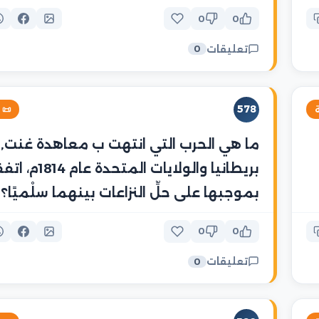
0
0
تعليقات
0
578
خية

هي الحرب التي انتهت ب معاهدة غنت, بين
لايات المتحدة عام 1814م، اتفقتا
بموجبها على حلِّ النزاعات بينهما سلْميًا؟
0
0
تعليقات
0