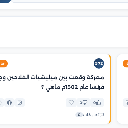
572
خية

كة وقعت بين ميليشيات الفلاحين وجيش
فرنسا عام 1302م ماهي ؟
0
0
تعليقات
0