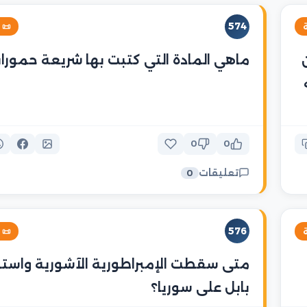
574
خية

ي المادة التي كتبت بها شريعة حمورابي؟
0
0
تعليقات
0
576
خية

 سقطت الإمبراطورية الآشورية واستولت
بابل على سوريا؟