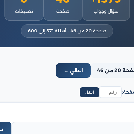
سؤال وجواب
صفحة
تصنيفات
صفحة 20 من 46 - أسئلة 571 إلى 600
 20 من 46
التالي ←
فحة:
انتقل
ب