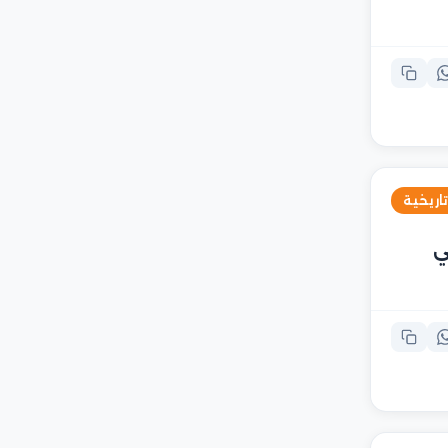
تاريخية
ي