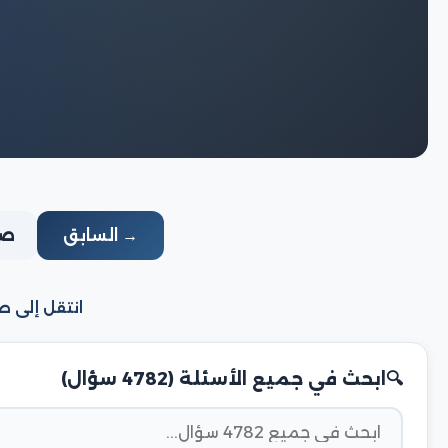
→ السابق
صفحة
انتقل إلى ص
ابحث في جميع الأسئلة (4782 سؤال)