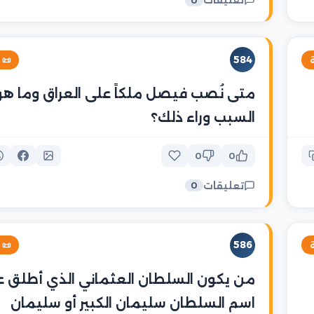
تعليقات
0
584
خية

متى نُصب فيصل ملكاً على العراق وما هو
السبب وراء ذلك؟
0
0
تعليقات
0
586
خية

يكون السلطان العثماني الذي أطلق عليه
اسم السلطان سليمان الكبير أو سليمان