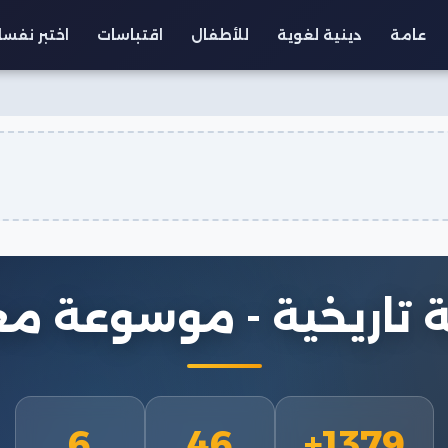
عامة
دينية لغوية
للأطفال
اقتباسات
اختبر نفس
 تاريخية - موسوعة م
6
46
1379+