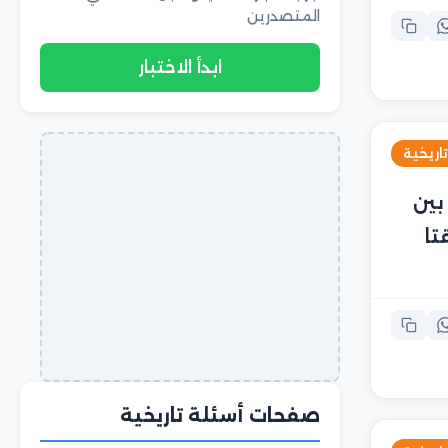
المتصدرين
ابدأ الاختبار
تاريخية
بين
1814م، اتفقتا
صفحات أسئلة تاريخية