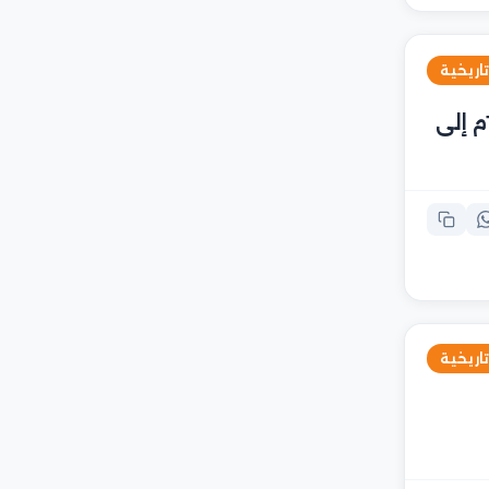
تاريخية
ما الدولة التي احتلت البحرين من عام 1521م إلى
تاريخية