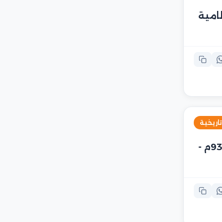
ظامية
تاريخية
ما الأسرة التي حكمت مصر ما بين عامي 933م -