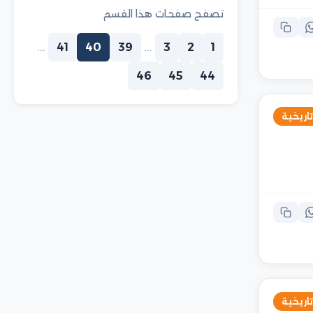
تصفح صفحات هذا القسم
...
41
40
39
...
3
2
1
46
45
44
تاريخية
تاريخية