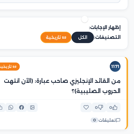
إظهار الإجابات:
التصنيفات:
📜 تاريخية
الكل
1171
 تاريخية
من القائد الإنجليزي صاحب عبارة: (الآن انتهت
الحروب الصليبية)؟
0
0
تعليقات
0