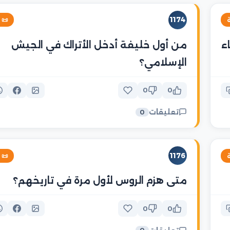
1174
خية

من أول خليفة أدخل الأتراك في الجيش
م
الإسلامي؟
0
0
تعليقات
0
1176
خية

متى هزم الروس لأول مرة في تاريخهم؟
0
0