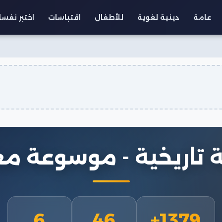
عامة
دينية لغوية
للأطفال
اقتباسات
اختبر نفس
 تاريخية - موسوعة م
6
46
1379+