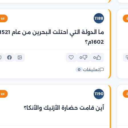
1188
خية

1602م؟
0
0
تعليقات
0
1190
خية

أين قامت حضارة الأزتيك والأنكا؟