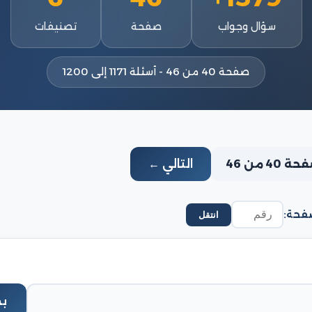
سؤال وجواب
صفحة
تصنيفات
صفحة 40 من 46 - أسئلة 1171 إلى 1200
 40 من 46
التالي ←
فحة:
انتقل
ب